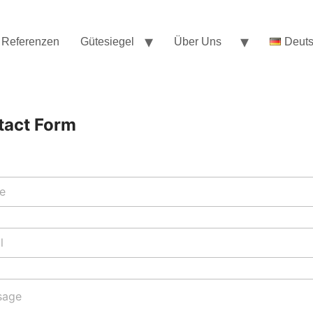
Referenzen
Gütesiegel
Über Uns
Deut
tact Form